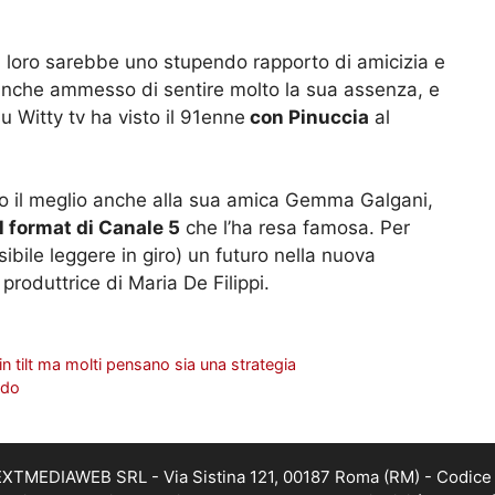
l loro sarebbe uno stupendo rapporto di amicizia e
 anche ammesso di sentire molto la sua assenza, e
u Witty tv ha visto il 91enne
con Pinuccia
al
to il meglio anche alla sua amica Gemma Galgani,
il format di Canale 5
che l’ha resa famosa. Per
bile leggere in giro) un futuro nella nuova
produttrice di Maria De Filippi.
in tilt ma molti pensano sia una strategia
ldo
i NEXTMEDIAWEB SRL - Via Sistina 121, 00187 Roma (RM) - Codice 