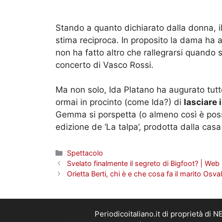
Stando a quanto dichiarato dalla donna, i
stima reciproca. In proposito la dama ha
non ha fatto altro che rallegrarsi quando s
concerto di Vasco Rossi.
Ma non solo, Ida Platano ha augurato tut
ormai in procinto (come Ida?) di
lasciare 
Gemma si porspetta (o almeno così è possi
edizione de ‘La talpa’, prodotta dalla casa 
Categorie
Spettacolo
Svelato finalmente il segreto di Bigfoot? | Web 
Orietta Berti, chi è e che cosa fa il marito Osva
Periodicoitaliano.it di proprietà d