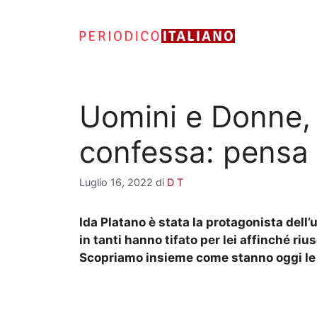
Vai
al
contenuto
Uomini e Donne, 
confessa: pensa 
Luglio 16, 2022
di
D T
Ida Platano è stata la protagonista dell
in tanti hanno tifato per lei affinché ri
Scopriamo insieme come stanno oggi le