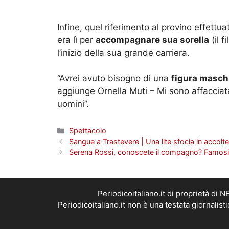
Infine, quel riferimento al provino effettu
era lì per
accompagnare sua sorella
(il f
l’inizio della sua grande carriera.
“Avrei avuto bisogno di una
figura maschi
aggiunge Ornella Muti – Mi sono affacciata
uomini”.
Categorie
Spettacolo
Sangue a Trastevere | Una lite sfocia in accolt
Serena Rossi, conoscete il compagno? Famosi
Periodicoitaliano.it di proprietà d
Periodicoitaliano.it non è una testata giornalis