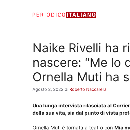
Vai
al
contenuto
Naike Rivelli ha r
nascere: “Me lo d
Ornella Muti ha s
Agosto 2, 2022
di
Roberto Naccarella
Una lunga intervista rilasciata al Corri
della sua vita, sia dal punto di vista pro
Ornella Muti è tornata a teatro con
Mia m