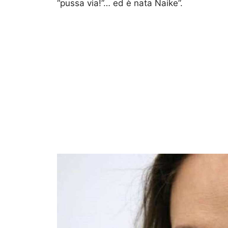
“pussa via!”… ed è nata Naike”.