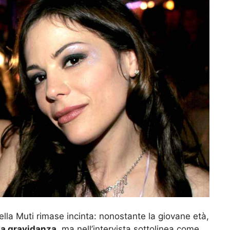
ella Muti rimase incinta: nonostante la giovane età,
la gravidanza
, ma nell’intervista sottolinea come