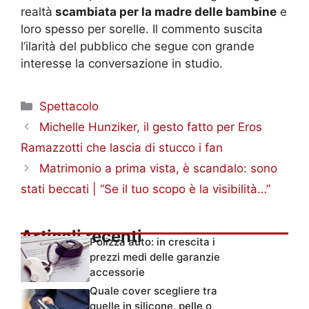
realtà
scambiata per la madre delle bambine
e
loro spesso per sorelle. Il commento suscita
l’ilarità del pubblico che segue con grande
interesse la conversazione in studio.
Categorie
Spettacolo
Michelle Hunziker, il gesto fatto per Eros
Ramazzotti che lascia di stucco i fan
Matrimonio a prima vista, è scandalo: sono
stati beccati | “Se il tuo scopo è la visibilità…”
Articoli recenti
Polizza auto: in crescita i
prezzi medi delle garanzie
accessorie
Quale cover scegliere tra
quelle in silicone, pelle o