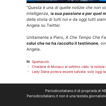
“
Questa è una di quelle notizie che non v
intelligenza, l
a sua passione e per quel m
della storia di tutti noi e da oggi tutti siam
Angela su Twitter.
Unitamente a Piero,
A Che Tempo Che Fa
colui che ne ha raccolto il testimone
, ov
Angela.
Categorie
Spettacolo
Charlene di Monaco al settimo cielo: la notizia è
Lady Diana poteva essere salvata: solo oggi la
Periodicoitaliano.it di proprietà d
Periodicoitaliano.it non è una testata giornalis