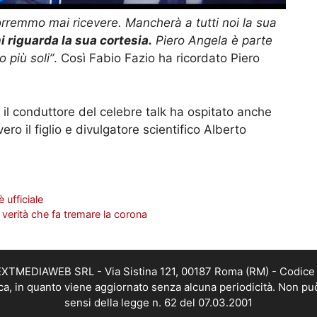
orremmo mai ricevere. Mancherà a tutti noi la sua
i riguarda la sua cortesia.
Piero Angela è parte
o più soli”
. Così Fabio Fazio ha ricordato Piero
il conduttore del celebre talk ha ospitato anche
vero il figlio e divulgatore scientifico Alberto
 ufficiale
 verità che fa tremare la corona
i NEXTMEDIAWEB SRL - Via Sistina 121, 00187 Roma (RM) - Codice 
tica, in quanto viene aggiornato senza alcuna periodicità. Non pu
sensi della legge n. 62 del 07.03.2001