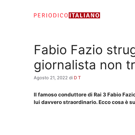
Vai
al
contenuto
Fabio Fazio strug
giornalista non t
Agosto 21, 2022
di
D T
Il famoso conduttore di Rai 3 Fabio Fa
lui davvero straordinario. Ecco cosa è suc