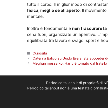
tutto il corpo. Il miglior modo di contrastar
fisica, meglio se all’aperto
. Il movimento 
mentale.
Inoltre è fondamentale
non trascurare la 
cena fuori, organizzate un aperitivo. L’im
equilibrata tra lavoro e svago, sport e ho
Categorie
Curiosità
Caterina Balivo su Guido Brera, sta succedendo
Meghan messa ko, Harry è tornato dal fratello W
Periodicoitaliano.it di proprietà d
Periodicoitaliano.it non è una testata giornalis