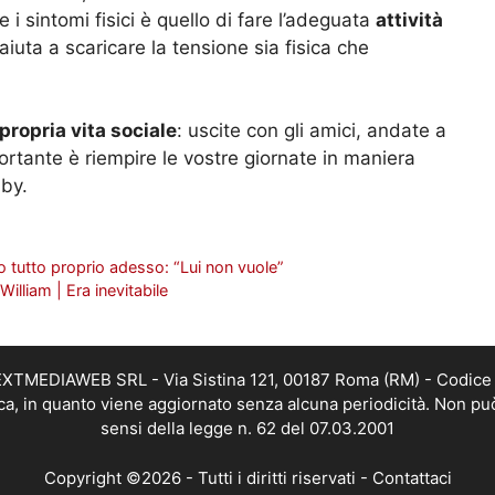
e i sintomi fisici è quello di fare l’adeguata
attività
aiuta a scaricare la tensione sia fisica che
propria vita sociale
: uscite con gli amici, andate a
portante è riempire le vostre giornate in maniera
bby.
 tutto proprio adesso: “Lui non vuole”
illiam | Era inevitabile
i NEXTMEDIAWEB SRL - Via Sistina 121, 00187 Roma (RM) - Codice 
tica, in quanto viene aggiornato senza alcuna periodicità. Non pu
sensi della legge n. 62 del 07.03.2001
Copyright ©2026 - Tutti i diritti riservati -
Contattaci