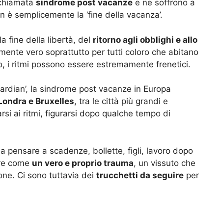
e chiamata
sindrome post vacanze
e ne soffrono a
on è semplicemente la ‘fine della vacanza’.
a fine della libertà, del
ritorno agli obblighi e allo
armente vero soprattutto per tutti coloro che abitano
, i ritmi possono essere estremamente frenetici.
ardian’, la sindrome post vacanze in Europa
Londra e Bruxelles
, tra le città più grandi e
uarsi ai ritmi, figurarsi dopo qualche tempo di
 a pensare a scadenze, bollette, figli, lavoro dopo
tare come
un vero e proprio trauma
, un vissuto che
ne. Ci sono tuttavia dei
trucchetti da seguire
per