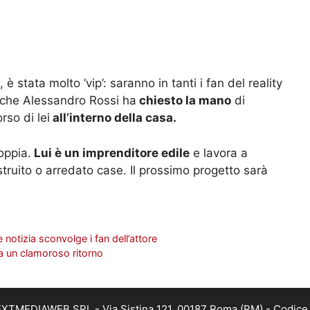
è stata molto ‘vip’: saranno in tanti i fan del reality
e che Alessandro Rossi ha
chiesto la mano
di
rso di lei
all’interno della casa.
oppia.
Lui è un imprenditore edile
e lavora a
struito o arredato case. Il prossimo progetto sarà
e notizia sconvolge i fan dell’attore
ta un clamoroso ritorno
i NEXTMEDIAWEB SRL - Via Sistina 121, 00187 Roma (RM) - Codice 