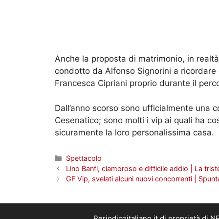
Anche la proposta di matrimonio, in realtà, 
condotto da Alfonso Signorini a ricordar
Francesca Cipriani proprio durante il perco
Dall’anno scorso sono ufficialmente una c
Cesenatico; sono molti i vip ai quali ha co
sicuramente la loro personalissima casa.
Categorie
Spettacolo
Lino Banfi, clamoroso e difficile addio | La trist
GF Vip, svelati alcuni nuovi concorrenti | Spun
Periodicoitaliano.it di proprietà d