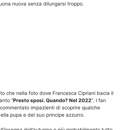
buona nuova senza dilungarsi troppo.
to che nella foto dove Francesca Cipriani bacia il
anto “
Presto sposi. Quando? Nel 2022
“. I fan
o commentato impazienti di scoprire qualche
della pupa e del suo principe azzurro.
ll’insegna dell’autunno o più probabilmente tutto