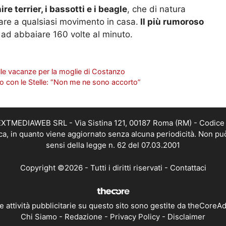
re terrier, i bassotti e i beagle
, che di natura
are a qualsiasi movimento in casa.
Il più rumoroso
 ad abbaiare 160 volte al minuto.
alle vacanze per la moglie di Costanzo
o con le Stelle: “Non me ne sono accorto”
i NEXTMEDIAWEB SRL - Via Sistina 121, 00187 Roma (RM) - Codice 
tica, in quanto viene aggiornato senza alcuna periodicità. Non pu
sensi della legge n. 62 del 07.03.2001
Copyright ©2026 - Tutti i diritti riservati -
Contattaci
e attività pubblicitarie su questo sito sono gestite da theCoreA
Chi Siamo
-
Redazione
-
Privacy Policy
-
Disclaimer