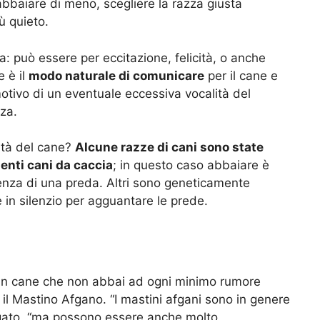
abbaiare di meno, scegliere la razza giusta
ù quieto.
ia: può essere per eccitazione, felicità, o anche
e è il
modo naturale di comunicare
per il cane e
otivo di un eventuale eccessiva vocalità del
za.
ità del cane?
Alcune razze di cani sono state
enti cani da caccia
; in questo caso abbaiare è
senza di una preda. Altri sono geneticamente
e in silenzio per agguantare le prede.
e un cane che non abbai ad ogni minimo rumore
il Mastino Afgano. “I mastini afgani sono in genere
gato, “ma possono essere anche molto