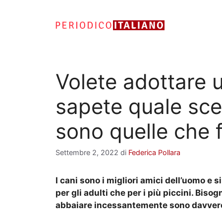
Vai
al
contenuto
Volete adottare
sapete quale sce
sono quelle che 
Settembre 2, 2022
di
Federica Pollara
I cani sono i migliori amici dell’uomo e s
per gli adulti che per i più piccini. Bi
abbaiare incessantemente sono davvero 