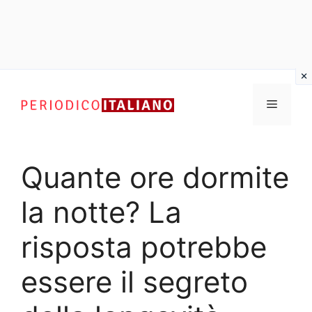
Vai
al
Menu
contenuto
Quante ore dormite
la notte? La
risposta potrebbe
essere il segreto