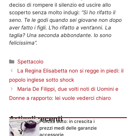
deciso di rompere il silenzio ed uscire allo
scoperto senza molto indugi:
“Si ho rifatto il
seno. Te le godi quando sei giovane non dopo
aver fatto i figli. L’ho rifatto a vent’anni. La
taglia? Una seconda abbondante. Io sono
felicissima”.
Categorie
Spettacolo
La Regina Elisabetta non si regge in piedi: il
popolo inglese sotto shock
Maria De Filippi, due volti noti di Uomini e
Donne a rapporto: lei vuole vederci chiaro
Articoli recenti
Polizza auto: in crescita i
prezzi medi delle garanzie
accessorie