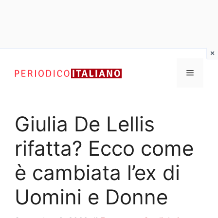
Vai
al
Menu
contenuto
Giulia De Lellis
rifatta? Ecco come
è cambiata l’ex di
Uomini e Donne