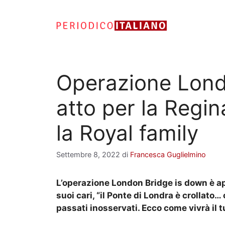
Vai
al
contenuto
Operazione Londo
atto per la Regina
la Royal family
Settembre 8, 2022
di
Francesca Guglielmino
L’operazione London Bridge is down è app
suoi cari, “il Ponte di Londra è crollato… 
passati inosservati. Ecco come vivrà il t