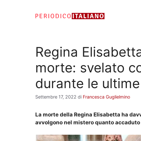
Vai
al
contenuto
Regina Elisabett
morte: svelato c
durante le ultime 
Settembre 17, 2022
di
Francesca Guglielmino
La morte della Regina Elisabetta ha dav
avvolgono nel mistero quanto accaduto n