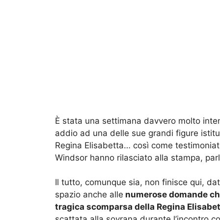
È stata una settimana davvero molto inten
addio ad una delle sue grandi figure ist
Regina Elisabetta… così come testimoniato
Windsor hanno rilasciato alla stampa, par
Il tutto, comunque sia, non finisce qui, da
spazio anche alle
numerose domande che i
tragica scomparsa della Regina Elisabett
scattata alla sovrana durante l’incontro co