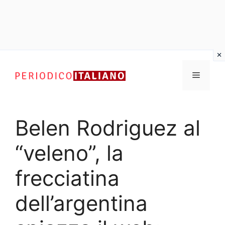
Vai
al
Menu
contenuto
Belen Rodriguez al
“veleno”, la
frecciatina
dell’argentina