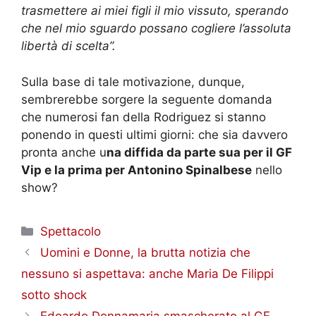
trasmettere ai miei figli il mio vissuto, sperando
che nel mio sguardo possano cogliere l’assoluta
libertà di scelta”.
Sulla base di tale motivazione, dunque,
sembrerebbe sorgere la seguente domanda
che numerosi fan della Rodriguez si stanno
ponendo in questi ultimi giorni: che sia davvero
pronta anche u
na diffida da parte sua per il GF
Vip e la prima per Antonino Spinalbese
nello
show?
Categorie
Spettacolo
Uomini e Donne, la brutta notizia che
nessuno si aspettava: anche Maria De Filippi
sotto shock
Edoardo Donnamaria smascherato al GF