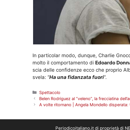
In particolar modo, dunque, Charlie Gnoc
molto il comportamento di
Edoardo Don
scia delle confidenze ecco che proprio Alb
svela: “
Ha una fidanzata fuori
“.
Categorie
Spettacolo
Belen Rodriguez al “veleno”, la frecciatina del
A volte ritornano | Angela Mondello disperata: 
Periodicoitaliano.it di proprietà d