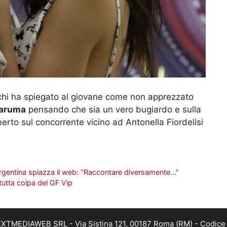
chi ha spiegato al giovane come non apprezzato
naruma
pensando che sia un vero bugiardo e sulla
erto sul concorrente vicino ad Antonella Fiordelisi
l’argentina spiazza il web: “Raccontare diversamente…”
tutta colpa del GF Vip
i NEXTMEDIAWEB SRL - Via Sistina 121, 00187 Roma (RM) - Codice 