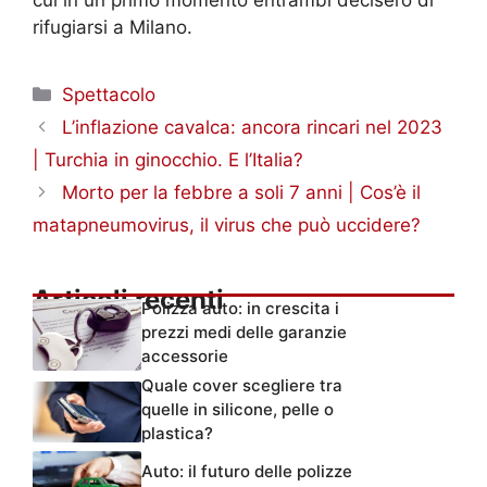
rifugiarsi a Milano.
Categorie
Spettacolo
L’inflazione cavalca: ancora rincari nel 2023
| Turchia in ginocchio. E l’Italia?
Morto per la febbre a soli 7 anni | Cos’è il
matapneumovirus, il virus che può uccidere?
Articoli recenti
Polizza auto: in crescita i
prezzi medi delle garanzie
accessorie
Quale cover scegliere tra
quelle in silicone, pelle o
plastica?
Auto: il futuro delle polizze