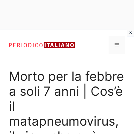
Vai
al
Menu
contenuto
Morto per la febbre
a soli 7 anni | Cos’è
il
matapneumovirus,