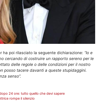
r ha poi rilasciato la seguente dichiarazione:
“Io e
mo cercando di costruire un rapporto sereno per le
ttato delle regole o delle condizioni per il nostro
non posso tacere davanti a queste stupidaggini.
enza senso”.
po 24 ore: tutto quello che devi sapere
ttrice rompe il silenzio