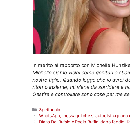
In merito al rapporto con Michelle Hunzike
Michelle siamo vicini come genitori e stia
nostre figlie. Quando leggo che io avrei de
ritorno insieme, mi viene da sorridere e 
Gestire e controllare sono cose per me s
Categorie
Spettacolo
WhatsApp, messaggi che si autodistruggono do
Diana Del Bufalo e Paolo Ruffini dopo l’addio: l’a