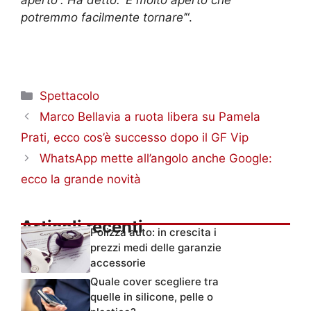
aperto”. Ha detto: ‘È molto aperto che
potremmo facilmente tornare’
“.
Categorie
Spettacolo
Marco Bellavia a ruota libera su Pamela
Prati, ecco cos’è successo dopo il GF Vip
WhatsApp mette all’angolo anche Google:
ecco la grande novità
Articoli recenti
Polizza auto: in crescita i
prezzi medi delle garanzie
accessorie
Quale cover scegliere tra
quelle in silicone, pelle o