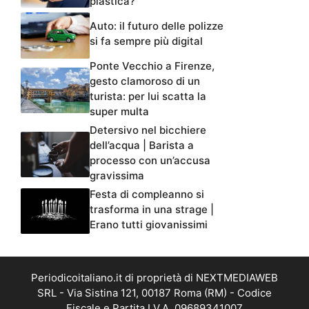
plastica?
Auto: il futuro delle polizze
si fa sempre più digital
Ponte Vecchio a Firenze,
gesto clamoroso di un
turista: per lui scatta la
super multa
Detersivo nel bicchiere
dell’acqua | Barista a
processo con un’accusa
gravissima
Festa di compleanno si
trasforma in una strage |
Erano tutti giovanissimi
Periodicoitaliano.it di proprietà di NEXTMEDIAWEB
SRL - Via Sistina 121, 00187 Roma (RM) - Codice
Fiscale e Partita I.V.A. 09689341007