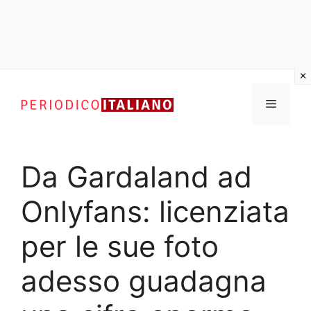
Vai
al
Menu
contenuto
Da Gardaland ad
Onlyfans: licenziata
per le sue foto
adesso guadagna