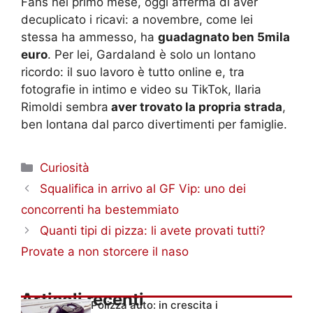
Fans nel primo mese, oggi afferma di aver
decuplicato i ricavi: a novembre, come lei
stessa ha ammesso, ha
guadagnato ben 5mila
euro
. Per lei, Gardaland è solo un lontano
ricordo: il suo lavoro è tutto online e, tra
fotografie in intimo e video su TikTok, Ilaria
Rimoldi sembra
aver trovato la propria strada
,
ben lontana dal parco divertimenti per famiglie.
Categorie
Curiosità
Squalifica in arrivo al GF Vip: uno dei
concorrenti ha bestemmiato
Quanti tipi di pizza: li avete provati tutti?
Provate a non storcere il naso
Articoli recenti
Polizza auto: in crescita i