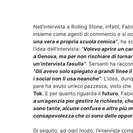
Nell’intervista a Rolling Stone, infatti, F
insieme come agenti di commercio e si oc
una vera e propria scuola comica”
, ha s
l’idea dell’intervista: “
Volevo aprire un can
a Genova, ma per non rischiare di torna
un’intervista fasulla”
. Sersanti ha raccon
“Gli avevo solo spiegato a grandi linee i
i social non li usa neanche”
. L’idea, dun
pare ha avuto un’eco pazzesca, visto che
Tok
. E per quanto riguarda il
futuro
, Fabi
a un’agenzia per gestire le richieste, c
sono tante, alcune confuse e altre più m
consapevolezza che ci sono delle opport
Di seguito, ad ogni modo, l’intervista com