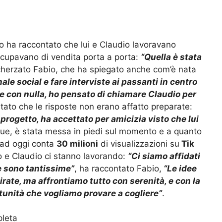
abio ha raccontato che lui e Claudio lavoravano
cupavano di vendita porta a porta:
“Quella è stata
cherzato Fabio, che ha spiegato anche com’è nata
ale social e fare interviste ai passanti in centro
re con nulla, ho pensato di chiamare Claudio per
tato che le risposte non erano affatto preparate:
l progetto, ha accettato per amicizia visto che lui
que, è stata messa in piedi sul momento e a quanto
 ad oggi conta
30 milioni
di visualizzazioni su
Tik
o e Claudio ci stanno lavorando:
“
Ci siamo affidati
he sono tantissime”
, ha raccontato Fabio,
“Le idee
irate, ma affrontiamo tutto con serenità, e con la
unità che vogliamo provare a cogliere”
.
pleta