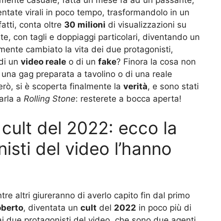
ntate virali in poco tempo, trasformandolo in un
nfatti, conta oltre
30 milioni
di visualizzazioni su
lte, con tagli e doppiaggi particolari, diventando un
ente cambiato la vita dei due protagonisti,
 di un
video reale
o di un
fake
? Finora la cosa non
i una gag preparata a tavolino o di una reale
però, si è scoperta finalmente la
verità
, e sono stati
larla a
Rolling Stone
: resterete a bocca aperta!
 cult del 2022: ecco la
nisti del video l’hanno
re altri giureranno di averlo capito fin dal primo
oberto
, diventata un
cult
del
2022
in poco più di
i due protagonisti del video, che sono due agenti