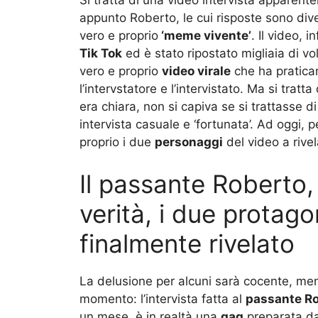
appunto Roberto, le cui risposte sono dive
vero e proprio
‘meme vivente’
. Il video, i
Tik Tok
ed è stato ripostato migliaia di vo
vero e proprio
video virale
che ha praticam
l’intervstatore e l’intervistato. Ma si tratta
era chiara, non si capiva se si trattasse d
intervista casuale e ‘fortunata’. Ad oggi, 
proprio i due
personaggi
del video a rive
Il passante Roberto,
verità, i due protago
finalmente rivelato
La delusione per alcuni sarà cocente, ment
momento: l’intervista fatta al
passante R
un mese, è in realtà una
gag
preparata da