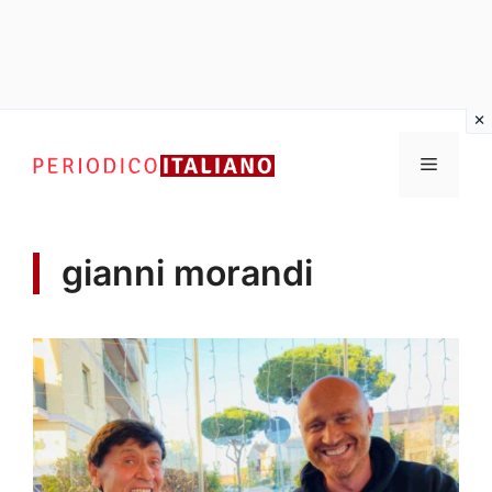
Vai
al
Menu
contenuto
gianni morandi