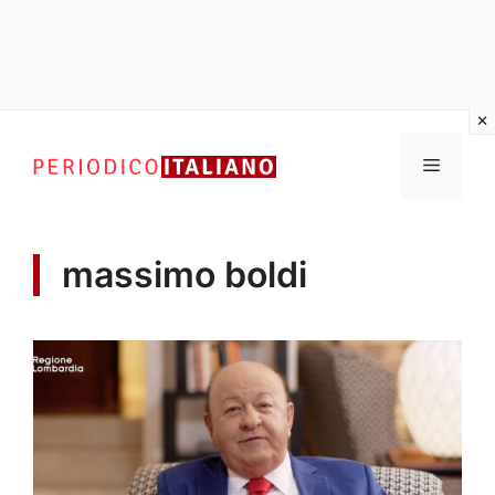
Vai
al
Menu
contenuto
massimo boldi