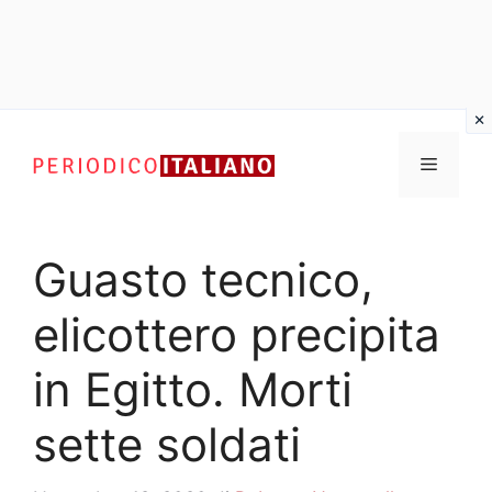
Vai
al
Menu
contenuto
Guasto tecnico,
elicottero precipita
in Egitto. Morti
sette soldati