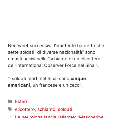
Nei tweet successivi, l’emittente ha detto che
sette soldati “di diverse nazionalità” sono
rimasti uccisi nello “schianto di un elicottero
dell’International Observer Force nel Sinai”.
“I soldati morti nel Sinai sono
cinque
americani
, un francese e un ceco”.
Categorie
Esteri
Tag
elicottero
,
schianto
,
soldati
La neurologa lancia l’allarme: “Mascherine