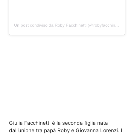
Un post condiviso da Roby Facchinetti (@robyfacchinetti)
Giulia Facchinetti è la seconda figlia nata
dall’unione tra papà Roby e Giovanna Lorenzi. I