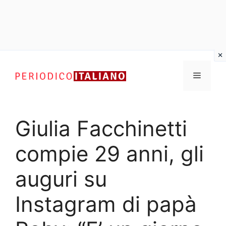
Vai
al
Menu
contenuto
Giulia Facchinetti
compie 29 anni, gli
auguri su
Instagram di papà