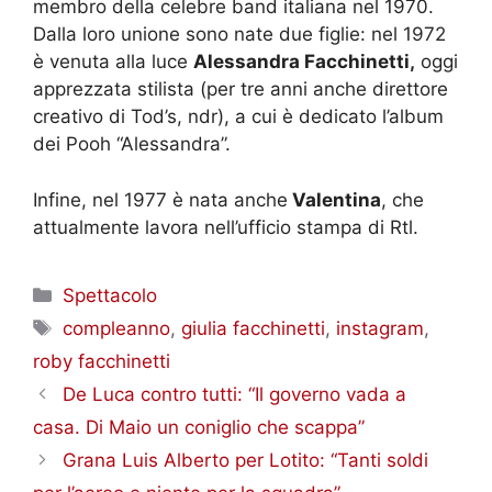
membro della celebre band italiana nel 1970.
Dalla loro unione sono nate due figlie: nel 1972
è venuta alla luce
Alessandra Facchinetti,
oggi
apprezzata stilista (per tre anni anche direttore
creativo di Tod’s, ndr), a cui è dedicato l’album
dei Pooh “Alessandra”.
Infine, nel 1977 è nata anche
Valentina
, che
attualmente lavora nell’ufficio stampa di Rtl.
Categorie
Spettacolo
Tag
compleanno
,
giulia facchinetti
,
instagram
,
roby facchinetti
De Luca contro tutti: “Il governo vada a
casa. Di Maio un coniglio che scappa”
Grana Luis Alberto per Lotito: “Tanti soldi