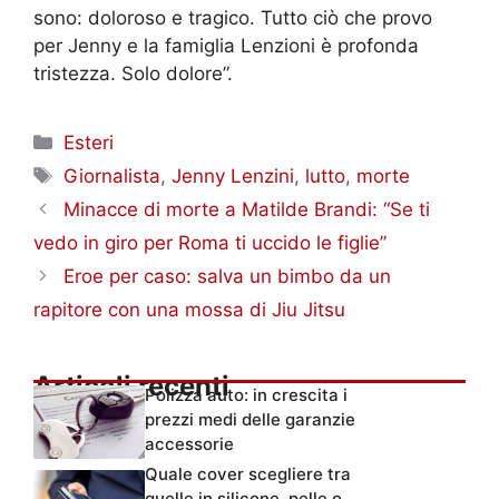
sono: doloroso e tragico. Tutto ciò che provo
per Jenny e la famiglia Lenzioni è profonda
tristezza. Solo dolore”.
Categorie
Esteri
Tag
Giornalista
,
Jenny Lenzini
,
lutto
,
morte
Minacce di morte a Matilde Brandi: “Se ti
vedo in giro per Roma ti uccido le figlie”
Eroe per caso: salva un bimbo da un
rapitore con una mossa di Jiu Jitsu
Articoli recenti
Polizza auto: in crescita i
prezzi medi delle garanzie
accessorie
Quale cover scegliere tra
quelle in silicone, pelle o