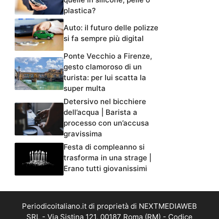
plastica?
Auto: il futuro delle polizze
si fa sempre più digital
Ponte Vecchio a Firenze,
gesto clamoroso di un
turista: per lui scatta la
super multa
Detersivo nel bicchiere
dell’acqua | Barista a
processo con un’accusa
gravissima
Festa di compleanno si
trasforma in una strage |
Erano tutti giovanissimi
Periodicoitaliano.it di proprietà di NEXTMEDIAWEB
SRL - Via Sistina 121, 00187 Roma (RM) - Codice