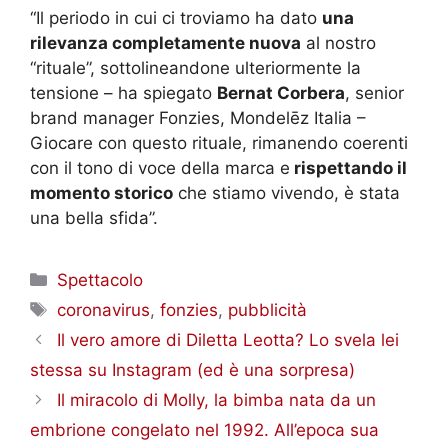
“Il periodo in cui ci troviamo ha dato
una
rilevanza completamente nuova
al nostro
“rituale”, sottolineandone ulteriormente la
tensione – ha spiegato
Bernat Corbera
, senior
brand manager Fonzies, Mondelēz Italia –
Giocare con questo rituale, rimanendo coerenti
con il tono di voce della marca e
rispettando il
momento storico
che stiamo vivendo, è stata
una bella sfida”.
Categorie
Spettacolo
Tag
coronavirus
,
fonzies
,
pubblicità
Il vero amore di Diletta Leotta? Lo svela lei
stessa su Instagram (ed è una sorpresa)
Il miracolo di Molly, la bimba nata da un
embrione congelato nel 1992. All’epoca sua