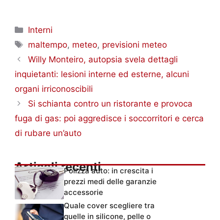
Categorie
Interni
Tag
maltempo
,
meteo
,
previsioni meteo
Willy Monteiro, autopsia svela dettagli
inquietanti: lesioni interne ed esterne, alcuni
organi irriconoscibili
Si schianta contro un ristorante e provoca
fuga di gas: poi aggredisce i soccorritori e cerca
di rubare un’auto
Articoli recenti
Polizza auto: in crescita i
prezzi medi delle garanzie
accessorie
Quale cover scegliere tra
quelle in silicone, pelle o