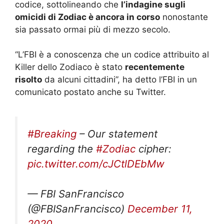
codice, sottolineando che
l’indagine sugli
omicidi di Zodiac è ancora in corso
nonostante
sia passato ormai più di mezzo secolo.
“L’FBI è a conoscenza che un codice attribuito al
Killer dello Zodiaco è stato
recentemente
risolto
da alcuni ​​cittadini”, ha detto l’FBI in un
comunicato postato anche su Twitter.
#Breaking
– Our statement
regarding the
#Zodiac
cipher:
pic.twitter.com/cJCtlDEbMw
— FBI SanFrancisco
(@FBISanFrancisco)
December 11,
2020