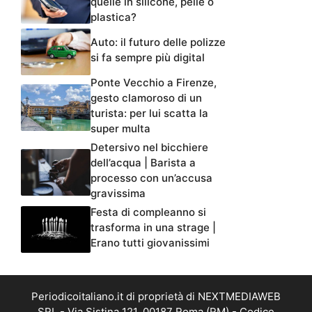
plastica?
Auto: il futuro delle polizze
si fa sempre più digital
Ponte Vecchio a Firenze,
gesto clamoroso di un
turista: per lui scatta la
super multa
Detersivo nel bicchiere
dell’acqua | Barista a
processo con un’accusa
gravissima
Festa di compleanno si
trasforma in una strage |
Erano tutti giovanissimi
Periodicoitaliano.it di proprietà di NEXTMEDIAWEB
SRL - Via Sistina 121, 00187 Roma (RM) - Codice