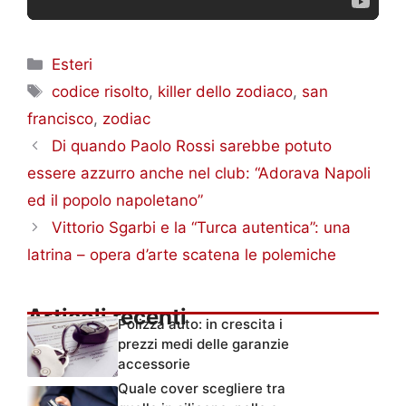
Categorie
Esteri
Tag
codice risolto
,
killer dello zodiaco
,
san
francisco
,
zodiac
Di quando Paolo Rossi sarebbe potuto
essere azzurro anche nel club: “Adorava Napoli
ed il popolo napoletano”
Vittorio Sgarbi e la “Turca autentica”: una
latrina – opera d’arte scatena le polemiche
Articoli recenti
Polizza auto: in crescita i
prezzi medi delle garanzie
accessorie
Quale cover scegliere tra
quelle in silicone, pelle o