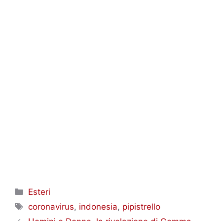
Categorie
Esteri
Tag
coronavirus
,
indonesia
,
pipistrello