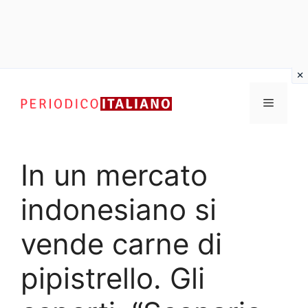
Vai
al
Menu
contenuto
In un mercato
indonesiano si
vende carne di
pipistrello. Gli