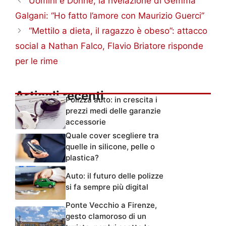
Uomini e Donne, la rivelazione di Gemma
Galgani: “Ho fatto l’amore con Maurizio Guerci”
“Mettilo a dieta, il ragazzo è obeso”: attacco
social a Nathan Falco, Flavio Briatore risponde
per le rime
Articoli recenti
Polizza auto: in crescita i
prezzi medi delle garanzie
accessorie
Quale cover scegliere tra
quelle in silicone, pelle o
plastica?
Auto: il futuro delle polizze
si fa sempre più digital
Ponte Vecchio a Firenze,
gesto clamoroso di un