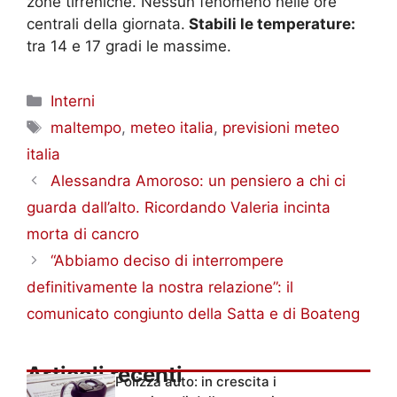
zone tirreniche. Nessun fenomeno nelle ore
centrali della giornata.
Stabili le temperature:
tra 14 e 17 gradi le massime.
Categorie
Interni
Tag
maltempo
,
meteo italia
,
previsioni meteo
italia
Alessandra Amoroso: un pensiero a chi ci
guarda dall’alto. Ricordando Valeria incinta
morta di cancro
“Abbiamo deciso di interrompere
definitivamente la nostra relazione”: il
comunicato congiunto della Satta e di Boateng
Articoli recenti
Polizza auto: in crescita i