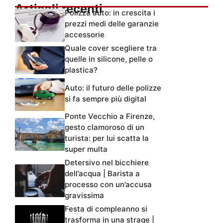
Articoli recenti
Polizza auto: in crescita i
prezzi medi delle garanzie
accessorie
Quale cover scegliere tra
quelle in silicone, pelle o
plastica?
Auto: il futuro delle polizze
si fa sempre più digital
Ponte Vecchio a Firenze,
gesto clamoroso di un
turista: per lui scatta la
super multa
Detersivo nel bicchiere
dell’acqua | Barista a
processo con un’accusa
gravissima
Festa di compleanno si
trasforma in una strage |