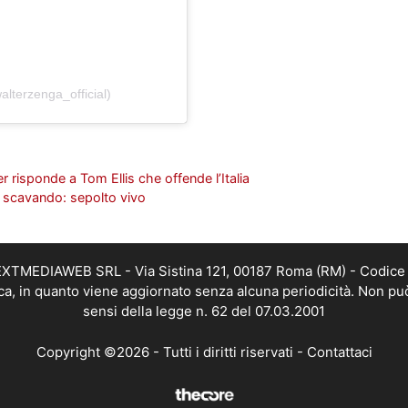
lterzenga_official)
er risponde a Tom Ellis che offende l’Italia
ta scavando: sepolto vivo
i NEXTMEDIAWEB SRL - Via Sistina 121, 00187 Roma (RM) - Codice 
tica, in quanto viene aggiornato senza alcuna periodicità. Non pu
sensi della legge n. 62 del 07.03.2001
Copyright ©2026 - Tutti i diritti riservati -
Contattaci