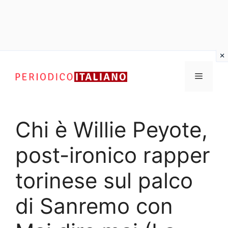
Vai
al
Menu
contenuto
Chi è Willie Peyote,
post-ironico rapper
torinese sul palco
di Sanremo con