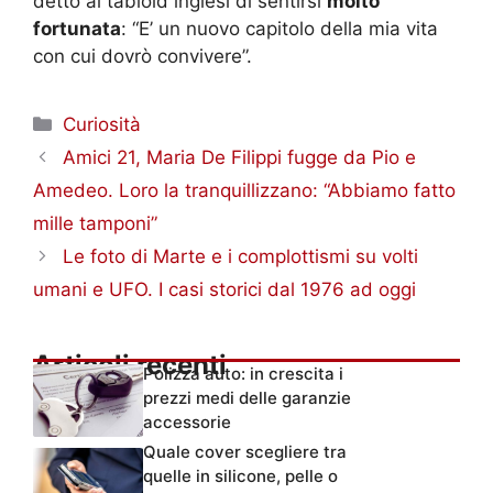
detto ai tabloid inglesi di sentirsi
molto
fortunata
: “E’ un nuovo capitolo della mia vita
con cui dovrò convivere”.
Categorie
Curiosità
Amici 21, Maria De Filippi fugge da Pio e
Amedeo. Loro la tranquillizzano: “Abbiamo fatto
mille tamponi”
Le foto di Marte e i complottismi su volti
umani e UFO. I casi storici dal 1976 ad oggi
Articoli recenti
Polizza auto: in crescita i
prezzi medi delle garanzie
accessorie
Quale cover scegliere tra
quelle in silicone, pelle o