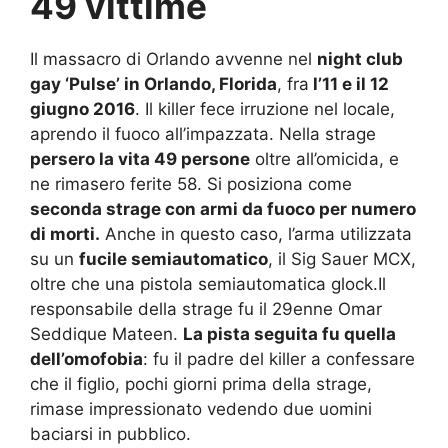
49 vittime
Il massacro di Orlando avvenne nel
night club
gay ‘Pulse’ in Orlando, Florida
, fra
l’11 e il 12
giugno 2016
. Il killer fece irruzione nel locale,
aprendo il fuoco all’impazzata. Nella strage
persero la vita 49 persone
oltre all’omicida, e
ne rimasero ferite 58. Si posiziona come
seconda strage con armi da fuoco per numero
di morti.
Anche in questo caso, l’arma utilizzata
su un
fucile semiautomatico
, il Sig Sauer MCX,
oltre che una pistola semiautomatica glock.Il
responsabile della strage fu il 29enne Omar
Seddique Mateen.
La pista seguita fu quella
dell’omofobia
: fu il padre del killer a confessare
che il figlio, pochi giorni prima della strage,
rimase impressionato vedendo due uomini
baciarsi in pubblico.