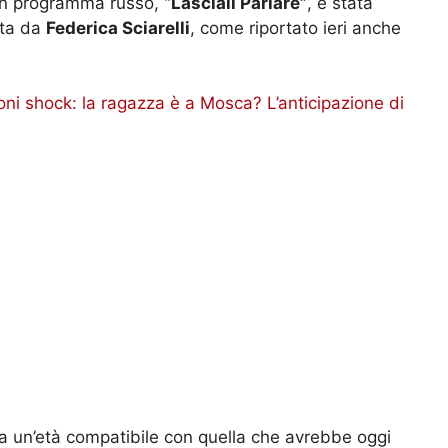
d un programma russo,
“Lasciali Parlare”
, è stata
tta da
Federica Sciarelli
, come riportato ieri anche
ioni shock: la ragazza è a Mosca? L’anticipazione di
a un’età compatibile con quella che avrebbe oggi