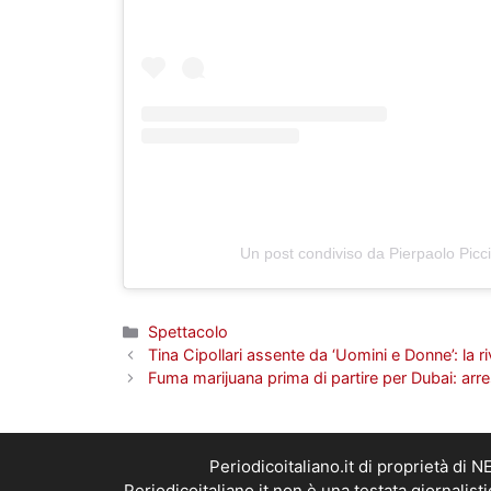
Un post condiviso da Pierpaolo Picci
Categorie
Spettacolo
Tina Cipollari assente da ‘Uomini e Donne’: la ri
Fuma marijuana prima di partire per Dubai: arr
Periodicoitaliano.it di proprietà d
Periodicoitaliano.it non è una testata giornalis