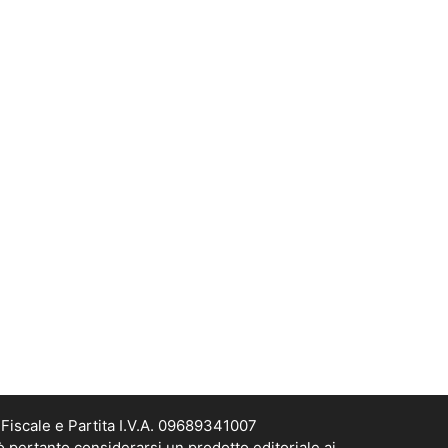
Fiscale e Partita I.V.A. 09689341007
ò pertanto considerarsi un prodotto editoriale ai