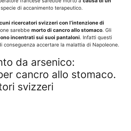
imperatore francese sarebbe morto a
causa di un
 specie di accanimento terapeutico.
cuni ricercatori svizzeri con l’intenzione di
eone sarebbe
morto di cancro allo stomaco
. Gli
ono incentrati sui suoi pantaloni
. Infatti questi
i conseguenza accertare la malattia di Napoleone.
to da arsenico:
er cancro allo stomaco.
ori svizzeri