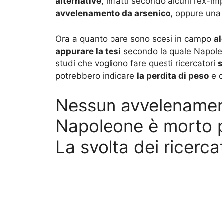
alternative
, infatti secondo alcuni l’ex-
avvelenamento da arsenico
, oppure una
Ora a quanto pare sono scesi in campo
al
appurare la tesi
secondo la quale Napol
studi che vogliono fare questi ricercatori
s
potrebbero indicare
la perdita di peso
e d
Nessun avvelenamen
Napoleone è morto p
La svolta dei ricercat