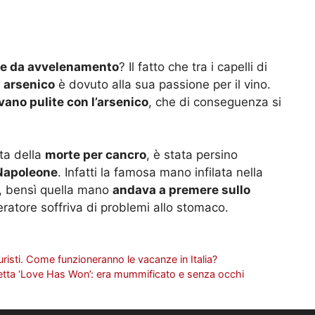
rte da avvelenamento
? Il fatto che tra i capelli di
i arsenico
è dovuto alla sua passione per il vino.
vano pulite con l’arsenico
, che di conseguenza si
ata della
morte per cancro
, è stata persino
Napoleone
. Infatti la famosa mano infilata nella
o, bensì quella mano
andava a premere sullo
peratore soffriva di problemi allo stomaco.
uristi. Come funzioneranno le vacanze in Italia?
 setta ‘Love Has Won’: era mummificato e senza occhi