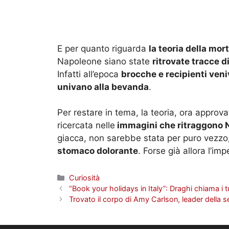
E per quanto riguarda
la teoria della mo
Napoleone siano state
ritrovate tracce d
Infatti all’epoca
brocche e recipienti veni
univano alla bevanda
.
Per restare in tema, la teoria, ora approv
ricercata nelle
immagini che ritraggono 
giacca, non sarebbe stata per puro vezz
stomaco dolorante
. Forse già allora l’im
Categorie
Curiosità
“Book your holidays in Italy”: Draghi chiama i t
Trovato il corpo di Amy Carlson, leader della