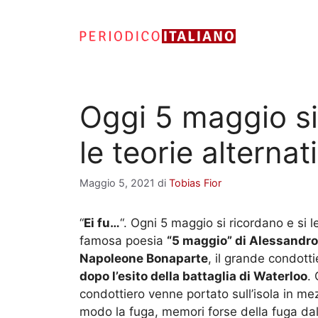
Vai
al
contenuto
Oggi 5 maggio si
le teorie alterna
Maggio 5, 2021
di
Tobias Fior
“
Ei fu…
“. Ogni 5 maggio si ricordano e si 
famosa poesia
“5 maggio” di Alessandr
Napoleone Bonaparte
, il grande condott
dopo l’esito della battaglia di Waterloo
.
condottiero venne portato sull’isola in me
modo la fuga, memori forse della fuga dall