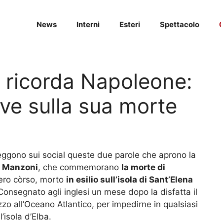
News
Interni
Esteri
Spettacolo
 ricorda Napoleone:
tive sulla sua morte
leggono sui social queste due parole che aprono la
o Manzoni
, che commemorano
la morte di
iero còrso, morto
in esilio sull’isola di Sant’Elena
 Consegnato agli inglesi un mese dopo la disfatta il
zzo all’Oceano Atlantico, per impedirne in qualsiasi
’isola d’Elba.