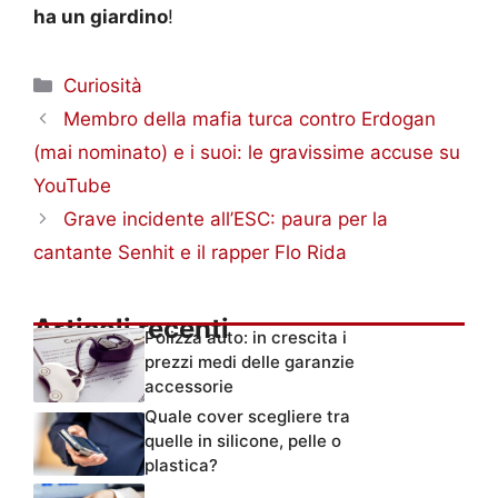
ha un giardino
!
Categorie
Curiosità
Membro della mafia turca contro Erdogan
(mai nominato) e i suoi: le gravissime accuse su
YouTube
Grave incidente all’ESC: paura per la
cantante Senhit e il rapper Flo Rida
Articoli recenti
Polizza auto: in crescita i
prezzi medi delle garanzie
accessorie
Quale cover scegliere tra
quelle in silicone, pelle o
plastica?