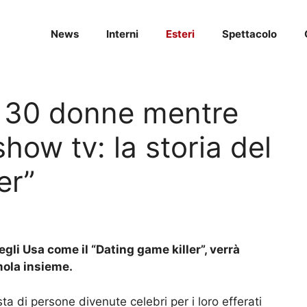
News
Interni
Esteri
Spettacolo
 130 donne mentre
how tv: la storia del
er”
gli Usa come il “Dating game killer”, verrà
mola insieme.
sta di persone divenute celebri per i loro efferati