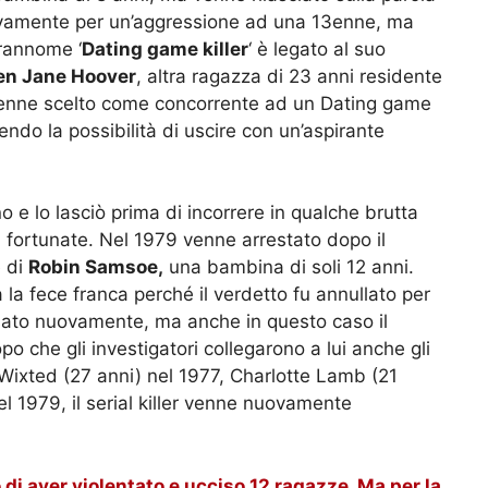
ovamente per un’aggressione ad una 13enne, ma
prannome ‘
Dating game killer
‘ è legato al suo
len Jane Hoover
, altra ragazza di 23 anni residente
 venne scelto come concorrente ad un Dating game
endo la possibilità di uscire con un’aspirante
e lo lasciò prima di incorrere in qualche brutta
ì fortunate. Nel 1979 venne arrestato dopo il
e di
Robin Samsoe,
una bambina di soli 12 anni.
la fece franca perché il verdetto fu annullato per
sato nuovamente, ma anche in questo caso il
 che gli investigatori collegarono a lui anche gli
 Wixted (27 anni) nel 1977, Charlotte Lamb (21
el 1979, il serial killer venne nuovamente
o di aver violentato e ucciso 12 ragazze. Ma per la