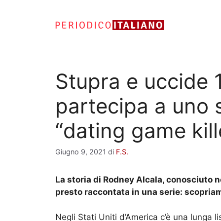
Vai
al
contenuto
Stupra e uccide
partecipa a uno s
“dating game kill
Giugno 9, 2021
di
F.S.
La storia di Rodney Alcala, conosciuto ne
presto raccontata in una serie: scopria
Negli Stati Uniti d’America c’è una lunga li