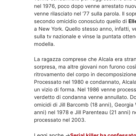
nel 1976, poco dopo venne arrestato nu
venne rilasciato nel ’77 sulla parola. Il so
secondo omicidio conosciuto quello di
El
a New York. Quello stesso anno, infatti,
sulla tv nazionale e vinse la puntata otten
modella.
La ragazza comprese che Alcala era strano 
sorpresa, ma altre giovani non furono cos
ritrovamento del corpo in decomposizion
Processato nel 1980 e condannato, Alcala 
un vizio di forma. Nel 1986 venne proces
verdetto di condanna venne annullato. Dopo
omicidi di Jill Barcomb (18 anni), Georgia
anni) nel 1978 e Jill Parenteau (21 anni) n
processato nel 2003.
Leggi anche ->
Serial killer ha confessat