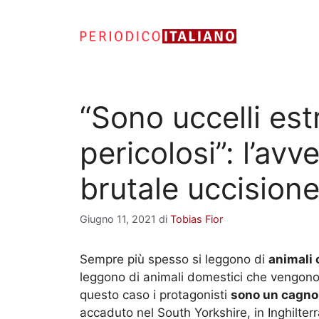
Vai
al
contenuto
“Sono uccelli e
pericolosi”: l’av
brutale uccision
Giugno 11, 2021
di
Tobias Fior
Sempre più spesso si leggono di
animali 
leggono di animali domestici che vengono 
questo caso i protagonisti
sono un cagnol
accaduto nel South Yorkshire, in Inghilter