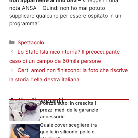
non appartiene al mio Dna
– si legge in una
nota ANSA – Quindi non ho mai potuto
supplicare qualcuno per essere ospitato in un
programma”.
Categorie
Spettacolo
Lo Stato Islamico ritorna? Il preoccupante
caso di un campo da 60mila persone
Certi amori non finiscono: la foto che riscrive
la storia della destra italiana
Articoli recenti
Polizza auto: in crescita i
prezzi medi delle garanzie
accessorie
Quale cover scegliere tra
quelle in silicone, pelle o