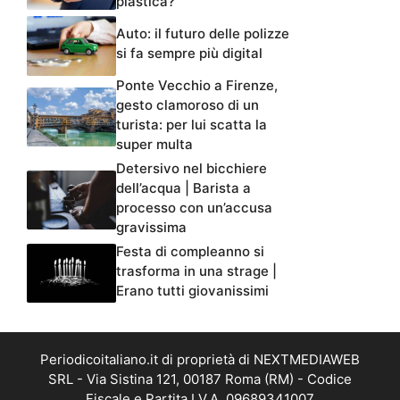
plastica?
Auto: il futuro delle polizze
si fa sempre più digital
Ponte Vecchio a Firenze,
gesto clamoroso di un
turista: per lui scatta la
super multa
Detersivo nel bicchiere
dell’acqua | Barista a
processo con un’accusa
gravissima
Festa di compleanno si
trasforma in una strage |
Erano tutti giovanissimi
Periodicoitaliano.it di proprietà di NEXTMEDIAWEB
SRL - Via Sistina 121, 00187 Roma (RM) - Codice
Fiscale e Partita I.V.A. 09689341007