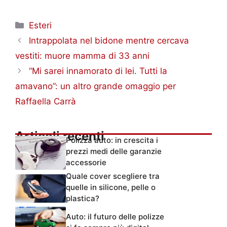
Categorie
Esteri
Intrappolata nel bidone mentre cercava
vestiti: muore mamma di 33 anni
“Mi sarei innamorato di lei. Tutti la
amavano”: un altro grande omaggio per
Raffaella Carrà
Articoli recenti
Polizza auto: in crescita i
prezzi medi delle garanzie
accessorie
Quale cover scegliere tra
quelle in silicone, pelle o
plastica?
Auto: il futuro delle polizze