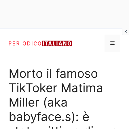
Vai
al
Menu
contenuto
Morto il famoso
TikToker Matima
Miller (aka
babyface.s): è