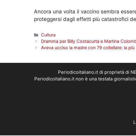
Ancora una volta il vaccino sembra esser
proteggersi dagli effetti più catastrofici de
Categorie
Cultura
Dramma per Billy Costacurta e Martina Colombari
Aveva ucciso la madre con 79 coltellate: la più b
Periodicoitaliano.it di proprietà d
Periodicoitaliano.it non è una testata giornalis
L