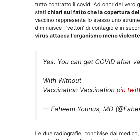
tutto contratto il covid. Ad onor del vero
stati
chiari sul fatto che la copertura de
vaccino rappresenta lo stesso uno strument
diminuisce i ‘vettori’ di contagio e in se
virus attacca l’organismo meno violen
Yes. You can get COVID after vac
With Without
Vaccination Vaccination
pic.twi
— Faheem Younus, MD (@Fahe
Le due radiografie, condivise dal medic
coppie di polmoni, entrambe attaccato 