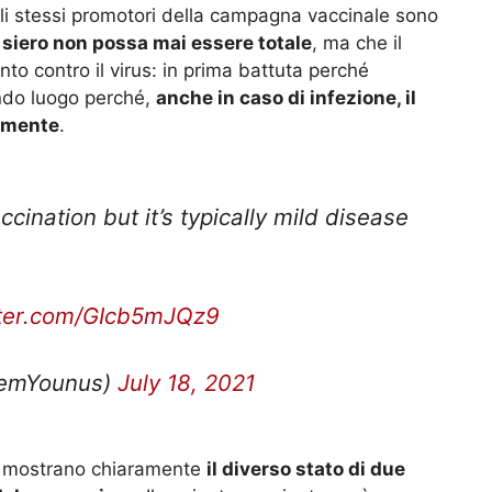
 gli stessi promotori della campagna vaccinale sono
l siero non possa mai essere totale
, ma che il
o contro il virus: in prima battuta perché
condo luogo perché,
anche in caso di infezione, il
temente
.
cination but it’s typically mild disease
tter.com/GIcb5mJQz9
emYounus)
July 18, 2021
o, mostrano chiaramente
il diverso stato di due
dal coronavirus
. Il paziente vaccinato però non