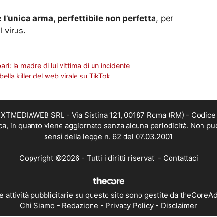
e
l’unica arma, perfettibile non perfetta
, per
l virus.
: la madre di lui vittima di un incidente
ella killer del web virale su TikTok
i NEXTMEDIAWEB SRL - Via Sistina 121, 00187 Roma (RM) - Codice 
tica, in quanto viene aggiornato senza alcuna periodicità. Non pu
sensi della legge n. 62 del 07.03.2001
Copyright ©2026 - Tutti i diritti riservati -
Contattaci
e attività pubblicitarie su questo sito sono gestite da theCoreA
Chi Siamo
-
Redazione
-
Privacy Policy
-
Disclaimer