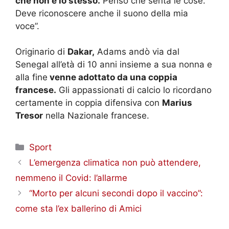
che non è lo stesso.
Penso che senta le cose.
Deve riconoscere anche il suono della mia
voce”.
Originario di
Dakar,
Adams andò via dal
Senegal all’età di 10 anni insieme a sua nonna e
alla fine
venne adottato da una coppia
francese.
Gli appassionati di calcio lo ricordano
certamente in coppia difensiva con
Marius
Tresor
nella Nazionale francese.
Categorie
Sport
L’emergenza climatica non può attendere,
nemmeno il Covid: l’allarme
“Morto per alcuni secondi dopo il vaccino”:
come sta l’ex ballerino di Amici