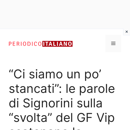
Vai
al
Menu
contenuto
“Ci siamo un po’
stancati”: le parole
di Signorini sulla
“svolta” del GF Vip