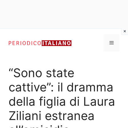
Vai
al
Menu
contenuto
“Sono state
cattive”: il dramma
della figlia di Laura
Ziliani estranea