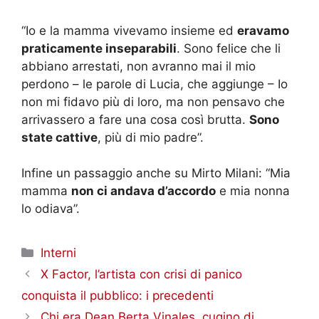
“Io e la mamma vivevamo insieme ed
eravamo
praticamente inseparabili
. Sono felice che li
abbiano arrestati, non avranno mai il mio
perdono – le parole di Lucia, che aggiunge – Io
non mi fidavo più di loro, ma non pensavo che
arrivassero a fare una cosa così brutta.
Sono
state cattive
, più di mio padre”.
Infine un passaggio anche su Mirto Milani: “Mia
mamma
non ci andava d’accordo
e mia nonna
lo odiava”.
Categorie
Interni
X Factor, l’artista con crisi di panico
conquista il pubblico: i precedenti
Chi era Dean Berta Vinales, cugino di