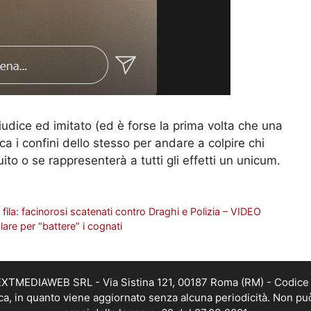
udice ed imitato (ed è forse la prima volta che una
a i confini dello stesso per andare a colpire chi
ito o se rappresenterà a tutti gli effetti un unicum.
ila: facinorosi scatenati contro Draghi e Polizia – VIDEO
are per “battere” i cognati
i NEXTMEDIAWEB SRL - Via Sistina 121, 00187 Roma (RM) - Codice 
tica, in quanto viene aggiornato senza alcuna periodicità. Non pu