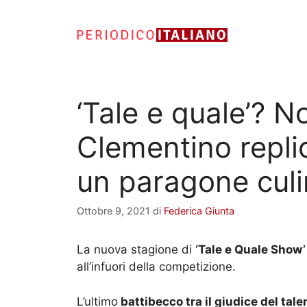
Vai
al
contenuto
‘Tale e quale’? N
Clementino repli
un paragone culi
Ottobre 9, 2021
di
Federica Giunta
La nuova stagione di
‘Tale e Quale Show’
all’infuori della competizione.
L’ultimo
battibecco tra il giudice del tal