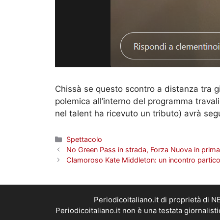
Chissà se questo scontro a distanza tra gi
polemica all’interno del programma travalic
nel talent ha ricevuto un tributo) avrà segu
Categorie
Spettacolo
No Green Pass in strada, Forza Nuova in prima f
Clamoroso Kate Middleton: un incontro particol
Periodicoitaliano.it di proprietà d
Periodicoitaliano.it non è una testata giornalis