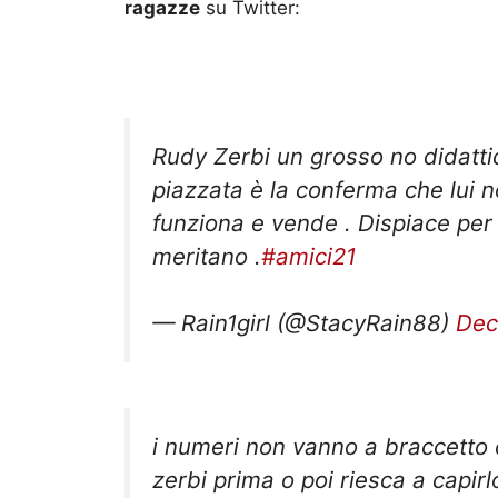
ragazze
su Twitter:
Rudy Zerbi un grosso no didat
piazzata è la conferma che lui n
funziona e vende . Dispiace pe
meritano .
#amici21
— Rain1girl (@StacyRain88)
Dec
i numeri non vanno a braccetto c
zerbi prima o poi riesca a capirl