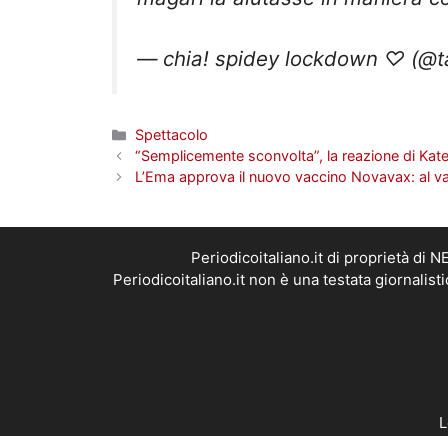
— chia! spidey lockdown ♡ (@
Categorie
Spettacolo
“Semplicemente sconvolta”, la reazione di Kate
L’Ema approva il nuovo vaccino Novavax: al vag
Periodicoitaliano.it di proprietà d
Periodicoitaliano.it non è una testata giornalis
L