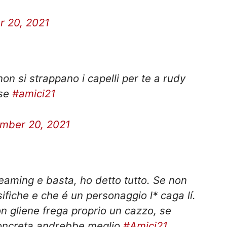
 20, 2021
on si strappano i capelli per te a rudy
ese
#amici21
mber 20, 2021
eaming e basta, ho detto tutto. Se non
sifiche e che é un personaggio l* caga lí.
 gliene frega proprio un cazzo, se
concreta andrebbe meglio.
#Amici21