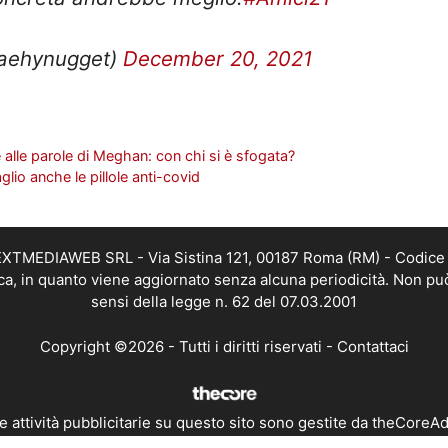
taehynugget)
December 20, 2021
 alle parole di Meghan: con chi si è sfogata?
lio anche le pillole anti-covid
i NEXTMEDIAWEB SRL - Via Sistina 121, 00187 Roma (RM) - Codice 
tica, in quanto viene aggiornato senza alcuna periodicità. Non pu
sensi della legge n. 62 del 07.03.2001
Copyright ©2026 - Tutti i diritti riservati -
Contattaci
e attività pubblicitarie su questo sito sono gestite da theCoreA
Chi Siamo
-
Redazione
-
Privacy Policy
-
Disclaimer