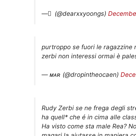
— ً (@dearxxyoongs)
December
purtroppo se fuori le ragazzine n
zerbi non interessi ormai è pal
— ᴍᴀʀ (@dropintheocaen)
Dece
Rudy Zerbi se ne frega degli str
ha quell* che é in cima alle clas
Ha visto come sta male Rea? Non
magari la aiutasse in maniera 