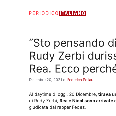
Vai
al
contenuto
“Sto pensando di
Rudy Zerbi duris
Rea. Ecco perch
Dicembre 20, 2021
di
Federica Pollara
Al daytime di oggi, 20 Dicembre,
tirava u
di Rudy Zerbi,
Rea e Nicol sono arrivate
giudicata dal rapper Fedez.