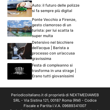
Auto: il futuro delle polizze
si fa sempre più digital
Ponte Vecchio a Firenze,
gesto clamoroso di un
turista: per lui scatta la
super multa
Detersivo nel bicchiere
dell’acqua | Barista a
processo con un’accusa
gravissima
Festa di compleanno si
trasforma in una strage |
Erano tutti giovanissimi
Periodicoitaliano.it di proprietà di NEXTMEDIAWEB
SRL - Via Sistina 121, 00187 Roma (RM) - Codice
Fiscale e Partita I.V.A. 09689341007