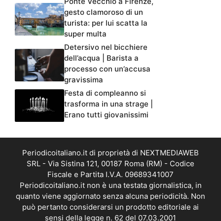
Ponte Vecchio a Firenze,
gesto clamoroso di un
turista: per lui scatta la
super multa
Detersivo nel bicchiere
dell’acqua | Barista a
processo con un’accusa
gravissima
Festa di compleanno si
trasforma in una strage |
Erano tutti giovanissimi
Periodicoitaliano.it di proprietà di NEXTMEDIAWEB
SRL - Via Sistina 121, 00187 Roma (RM) - Codice
Fiscale e Partita I.V.A. 09689341007
Periodicoitaliano.it non è una testata giornalistica, in
quanto viene aggiornato senza alcuna periodicità. Non
può pertanto considerarsi un prodotto editoriale ai
sensi della legge n. 62 del 07.03.2001